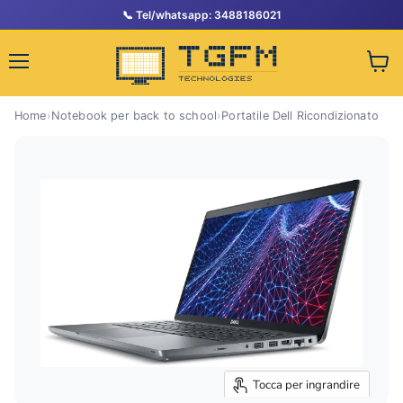
Tel/whatsapp: 3488186021
Menu
Visua
il
Home
›
Notebook per back to school
›
Portatile Dell Ricondizionato
carre
Tocca per ingrandire