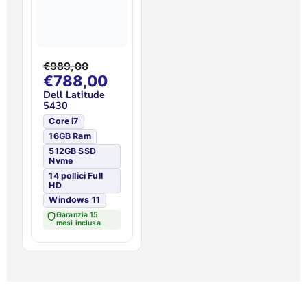
RICONDIZIONATO
|
LATITUDE
5430
|
PREZZO
€989,00
ORIGINALE
PREZZO
CORE
€788,00
I7
ATTUALE
Dell Latitude
5430
12^GEN.
|
Core i7
512GB
16GB Ram
SSD
512GB SSD
NVME
Nvme
|
14 pollici Full
HD
16GB
Windows 11
RAM
|
Garanzia 15
mesi inclusa
14
POLLICI
FULL
HD
|
WINDOWS