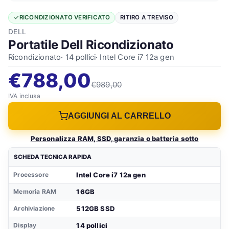
RICONDIZIONATO VERIFICATO
RITIRO A TREVISO
DELL
Portatile Dell Ricondizionato
Ricondizionato· 14 pollici· Intel Core i7 12a gen
€788,00
€989,00
IVA inclusa
AGGIUNGI AL CARRELLO
Personalizza RAM, SSD, garanzia o batteria sotto
SCHEDA TECNICA RAPIDA
Intel Core i7 12a gen
Processore
16GB
Memoria RAM
512GB SSD
Archiviazione
14 pollici
Display