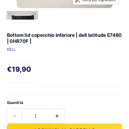
Tocca per ingrandire
Bottom lid coperchio inferiore | dell latitude E7480
| 0HR70F |
DELL
Prezzo attuale
€19,90
Quantità