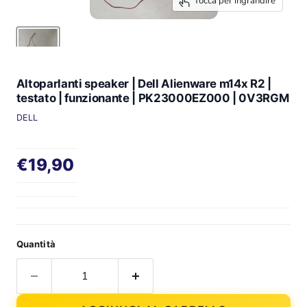
Tocca per ingrandire
Altoparlanti speaker | Dell Alienware m14x R2 |
testato | funzionante | PK23000EZ000 | 0V3RGM
DELL
Prezzo attuale
€19,90
Quantità