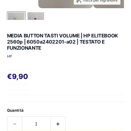
Tocca per ingrandire
MEDIA BUTTON TASTI VOLUME | HP ELITEBOOK
2560p | 6050a2402201-a02 | TESTATO E
FUNZIONANTE
HP
Prezzo attuale
€9,90
Quantità