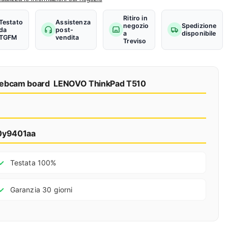
Ritiro in
Testato
Assistenza
negozio
Spedizione
da
post-
a
disponibile
TGFM
vendita
Treviso
ebcam board LENOVO ThinkPad T510
0y9401aa
Testata 100%
Garanzia 30 giorni