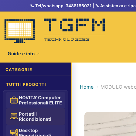
Tel/whatsapp: 3488186021
Guide e info
CATEGORIE
TUTTI I PRODOTTI
Home
MODULO webcam
NOVITA' Computer
Professionali ELITE
Portatili
Ricondizionati
Desktop
Ricondizionati