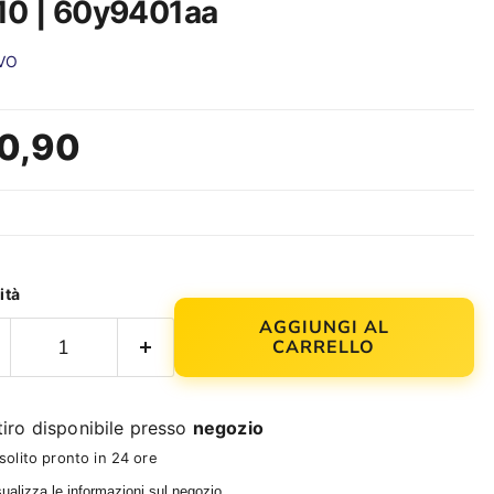
10 | 60y9401aa
VO
zo attuale
0,90
ità
AGGIUNGI AL
CARRELLO
tiro disponibile presso
negozio
 solito pronto in 24 ore
ualizza le informazioni sul negozio