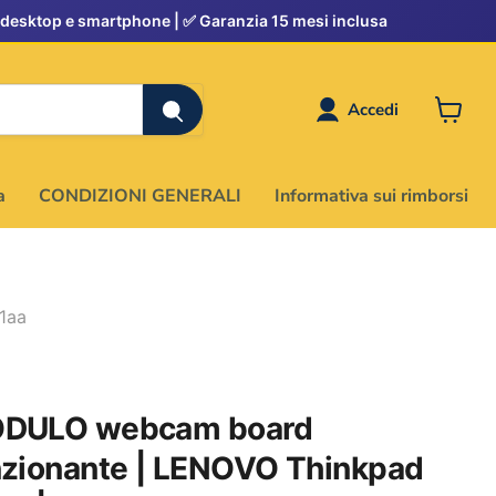
Accedi
Visuali
il
carrell
a
CONDIZIONI GENERALI
Informativa sui rimborsi
1aa
DULO webcam board
nzionante | LENOVO Thinkpad