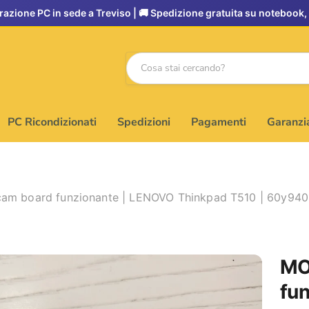
PC Ricondizionati
Spedizioni
Pagamenti
Garanzi
 board funzionante | LENOVO Thinkpad T510 | 60y940
MO
fu