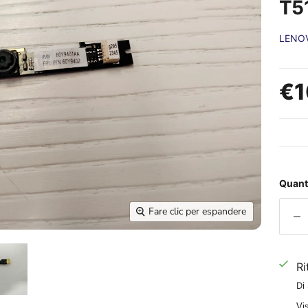
T5
LENO
Prez
€1
Quant
Fare clic per espandere
Ri
Di
Vis