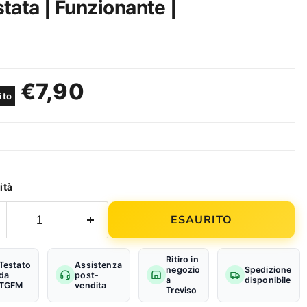
tata | Funzionante |
Prezzo attuale
€7,90
ito
ità
ESAURITO
Ritiro in
Testato
Assistenza
negozio
Spedizione
da
post-
a
disponibile
TGFM
vendita
Treviso