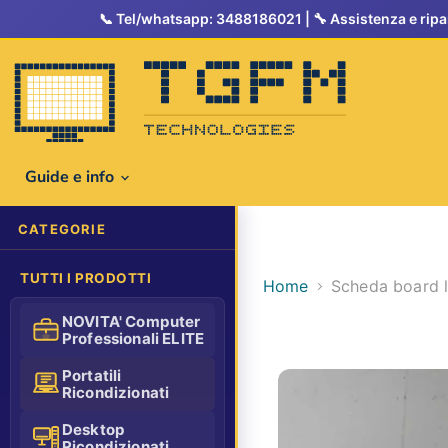
Tel/whatsapp: 3488186021
Guide e info
CATEGORIE
TUTTI I PRODOTTI
Home
Scheda board l
NOVITA' Computer
Professionali ELITE
Portatili
Ricondizionati
Desktop
Ricondizionati