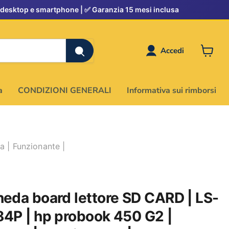
Accedi
Visuali
il
carrell
a
CONDIZIONI GENERALI
Informativa sui rimborsi
 | Funzionante |
eda board lettore SD CARD | LS-
4P | hp probook 450 G2 |