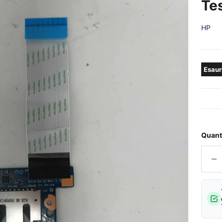
Tes
HP
Esaur
Quant