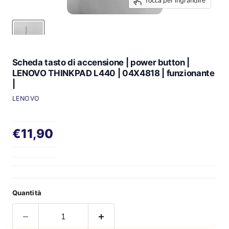
Tocca per ingrandire
Scheda tasto di accensione | power button |
LENOVO THINKPAD L440 | 04X4818 | funzionante
|
LENOVO
Prezzo attuale
€11,90
Quantità