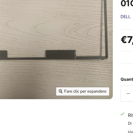
01
DELL
Prez
€7
Quant
Fare clic per espandere
Ri
Di
Vis