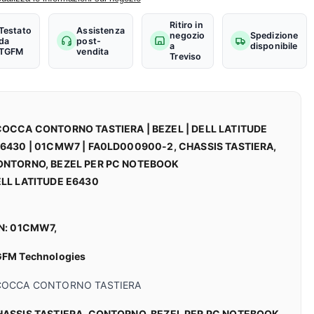
Ritiro in
Testato
Assistenza
negozio
Spedizione
da
post-
a
disponibile
TGFM
vendita
Treviso
OCCA CONTORNO TASTIERA | BEZEL | DELL LATITUDE
6430 | 01CMW7 | FA0LD000900-2, CHASSIS TASTIERA,
ONTORNO, BEZEL PER PC NOTEBOOK
LL LATITUDE E6430
N: 01CMW7,
FM Technologies
COCCA CONTORNO TASTIERA
ASSIS TASTIERA, CONTORNO, BEZEL PER PC NOTEBOOK