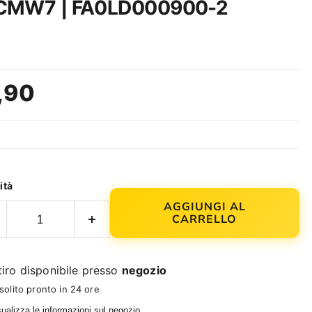
CMW7 | FA0LD000900-2
zo attuale
,90
ità
AGGIUNGI AL
CARRELLO
tiro disponibile presso
negozio
 solito pronto in 24 ore
ualizza le informazioni sul negozio