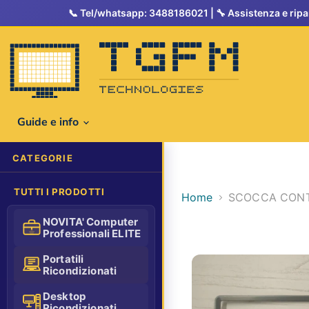
Tel/whatsapp: 3488186021
Guide e info
CATEGORIE
TUTTI I PRODOTTI
Home
SCOCCA CONTO
NOVITA' Computer
Professionali ELITE
Portatili
Ricondizionati
Desktop
Ricondizionati