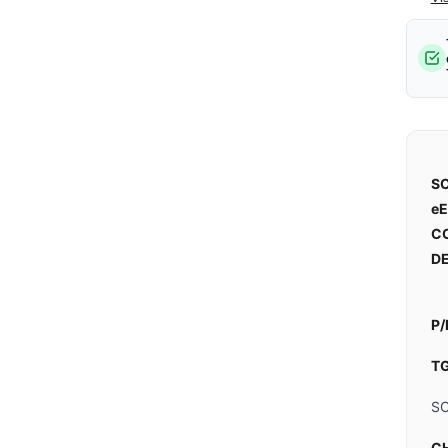
SC
eE
C
DE
P/
TG
S
CH