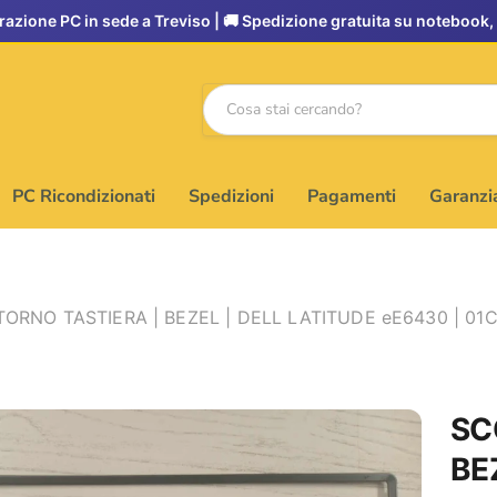
PC Ricondizionati
Spedizioni
Pagamenti
Garanzi
RNO TASTIERA | BEZEL | DELL LATITUDE eE6430 | 01
SC
BE