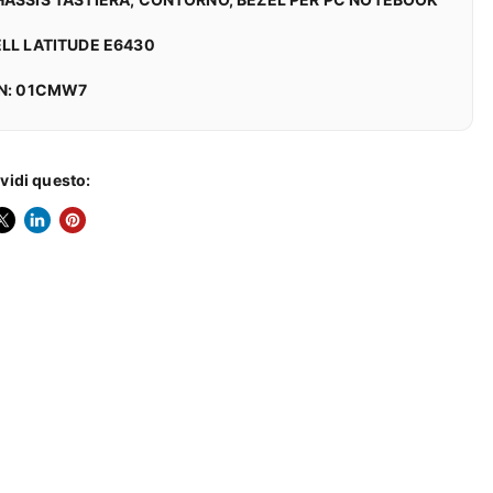
LL LATITUDE E6430
/N: 01CMW7
vidi questo:
Condividi su LinkedIn
Condividi su Pinterest