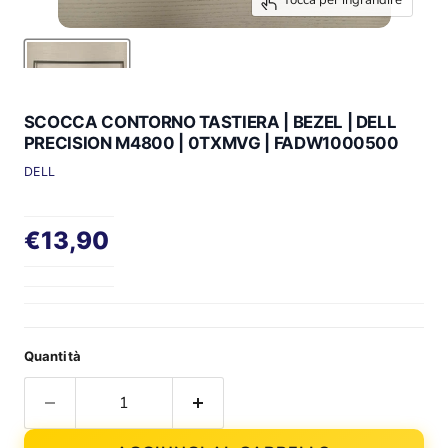
Tocca per ingrandire
SCOCCA CONTORNO TASTIERA | BEZEL | DELL
PRECISION M4800 | 0TXMVG | FADW1000500
DELL
Prezzo attuale
€13,90
Quantità