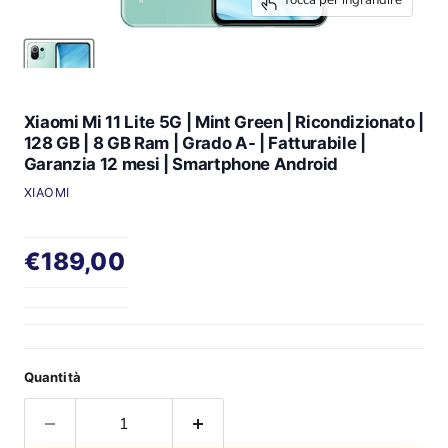
Tocca per ingrandire
Xiaomi Mi 11 Lite 5G | Mint Green | Ricondizionato |
128 GB | 8 GB Ram | Grado A- | Fatturabile |
Garanzia 12 mesi | Smartphone Android
XIAOMI
Prezzo attuale
€189,00
Quantità